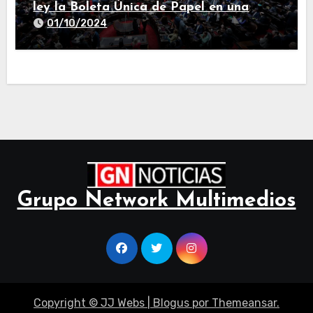
ley la Boleta Única de Papel en una
larga sesión
01/10/2024
Grupo Network Multimedios
Copyright © JJ Webs
|
Blogus
por
Themeansar
.