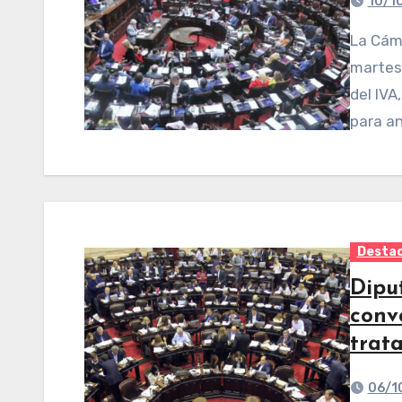
10/1
La Cámara de Diputados de la Nación debatirá este
martes 
del IVA
para a
Desta
Dipu
conv
trat
06/1