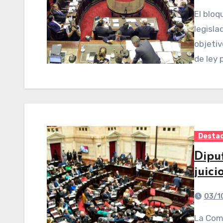
El bloque del Frente de Todos envió una petición a
legisla
objetiv
de ley 
Desta
Dipu
juici
03/1
La Comisión de Juicio Político de la Cámara de