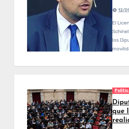
12/0
El Licenciado en Ciencias Políticas Juan Pablo
Schinel
los Dip
movilid
Politic
Dipu
que 
real