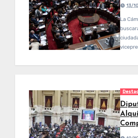
13/1
La Cámara de Diputados recibió el proyecto de ley que
buscará
ciudad
vicepre
Desta
Dipu
Alqui
Comp