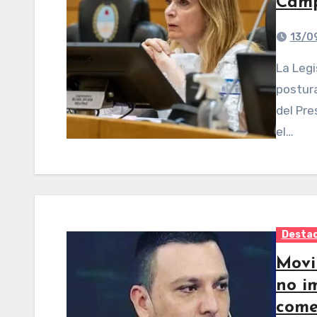
Cam
13/0
La Legisladora Silvia Elías de Pérez remarcó cuál es su
postura
del Pre
el…
Desta
Movi
no i
come