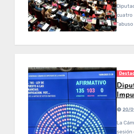
Diputad
cuatro
“abuso
Desta
Dipu
Impu
20/0
La Cámara de Diputados aprobó este martes en una
sesión 