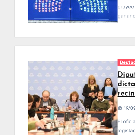
proyect
gananci
Desta
Diput
dict
reci
19/0
El oficialismo de la Cámara de Diputados, junto a
legisla