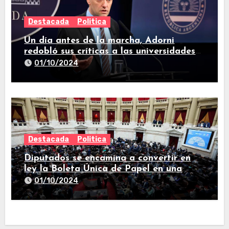
Destacada
Politica
Un día antes de la marcha, Adorni
redobló sus críticas a las universidades
nacionales
01/10/2024
Destacada
Politica
Diputados se encamina a convertir en
ley la Boleta Única de Papel en una
larga sesión
01/10/2024