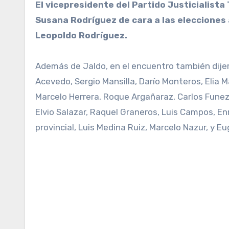
El vicepresidente del Partido Justicialista Tucumán, Osvaldo Jaldo, encabezó esta noche un acto en el que le brindó el apoyo a Gabriela
Susana Rodríguez de cara a las elecciones a
Leopoldo Rodríguez.
Además de Jaldo, en el encuentro también dijer
Acevedo, Sergio Mansilla, Darío Monteros, Elia M
Marcelo Herrera, Roque Argañaraz, Carlos Funez,
Elvio Salazar, Raquel Graneros, Luis Campos, En
provincial, Luis Medina Ruiz, Marcelo Nazur, y 