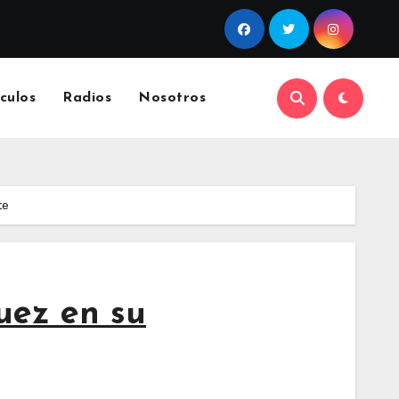
culos
Radios
Nosotros
te
uez en su