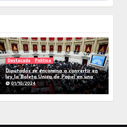
Destacada
Politica
Diputados se encamina a convertir en
ley la Boleta Única de Papel en una
larga sesión
01/10/2024