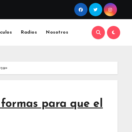
culos
Radios
Nosotros
rca»
 formas para que el