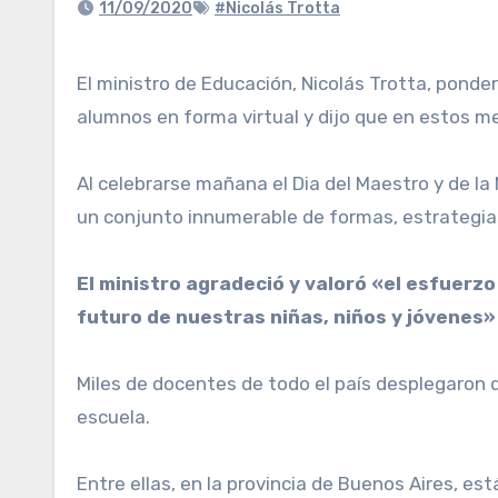
11/09/2020
#Nicolás Trotta
El ministro de Educación, Nicolás Trotta, ponderó el «enorme esfuerzo» que realizaron los docentes durante la pandemia para tomar contacto con sus
alumnos en forma virtual y dijo que en estos m
Al celebrarse mañana el Dia del Maestro y de la
un conjunto innumerable de formas, estrategias
El ministro agradeció y valoró «el esfuerzo
futuro de nuestras niñas, niños y jóvenes»
Miles de docentes de todo el país desplegaron 
escuela.
Entre ellas, en la provincia de Buenos Aires, es