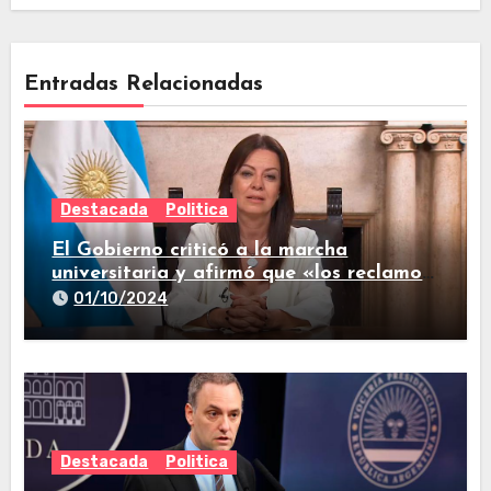
Entradas Relacionadas
Destacada
Politica
El Gobierno criticó a la marcha
universitaria y afirmó que «los reclamos
están todos resueltos»
01/10/2024
Destacada
Politica