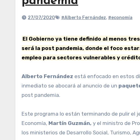
pandemia
27/07/2020
#Alberto Fernández
,
#economía
El Gobierno ya tiene definido al menos tres líneas de trabajo para lanzar el denominado plan de “recuperación” de la economía en lo que
será la post pandemia, donde el foco esta
empleo para sectores vulnerables y crédito
Alberto Fernández
está enfocado en estos día
inmediato se abocará al anuncio de un
paquete
post pandemia.
Este programa lo están terminando de pulir el 
Economía,
Martín Guzmán,
y el ministro de Pr
los ministerios de Desarrollo Social, Turismo, Agr