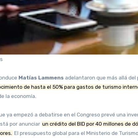
ns
 conduce
Matías Lammens
adelantaron
que más allá del
cimiento de hasta el 50% para gastos de turismo intern
de la economía.
 que ya empezó a debatirse en el Congreso prevé una inve
está por anunciar
un crédito del BID por 40 millones de d
ores.
El presupuesto global para el Ministerio de Turism