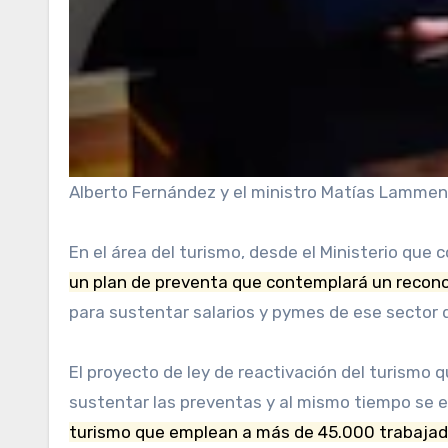
Alberto Fernández y el ministro Matías Lamme
En el área del turismo, desde el Ministerio que
un plan de preventa que contemplará un recono
para sustentar salarios y pymes de ese sector 
El proyecto de ley de reactivación del turismo
sustentar las preventas y al mismo tiempo se 
turismo que emplean a más de 45.000 trabajad