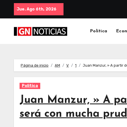
Jue. Ago 6th, 2026
Política
Eco
Página de inicio
AM
V
1
Juan Manzur, » A partir d
Politica
Juan Manzur, » A par
será con mucha prud