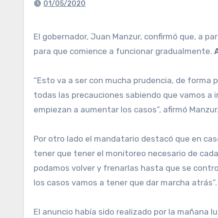
01/05/2020
El gobernador, Juan Manzur, confirmó que, a partir del lunes 4 de mayo, y bajo estrictos protocolos sanitarios, se exceptuó al sector de la obra pública
para que comience a funcionar gradualmente.
“Esto va a ser con mucha prudencia, de forma pa
todas las precauciones sabiendo que vamos a ir 
empiezan a aumentar los casos”, afirmó Manzur
Por otro lado el mandatario destacó que en ca
tener que tener el monitoreo necesario de cada
podamos volver y frenarlas hasta que se contro
los casos vamos a tener que dar marcha atrás”.
El anuncio había sido realizado por la mañana l