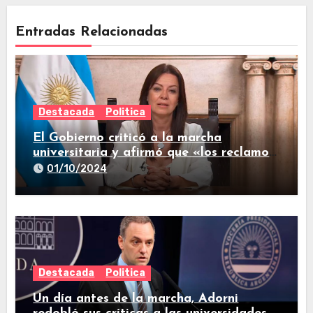
Entradas Relacionadas
Destacada
Politica
El Gobierno criticó a la marcha
universitaria y afirmó que «los reclamos
están todos resueltos»
01/10/2024
Destacada
Politica
Un día antes de la marcha, Adorni