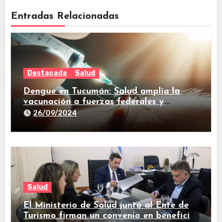
Entradas Relacionadas
Destacada
Salud
Dengue en Tucumán: Salud amplía la
vacunación a fuerzas federales y
trabajadores de prensa
26/09/2024
Salud
El Ministerio de Salud junto al Ente de
Turismo firman un convenio en beneficio