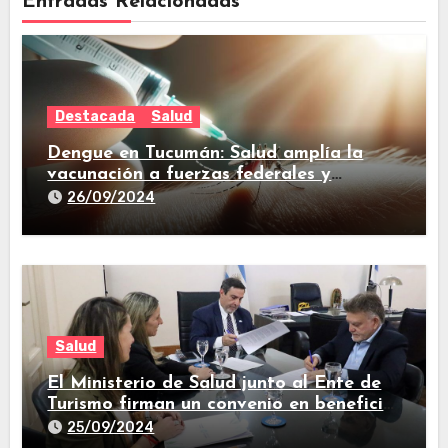
Entradas Relacionadas
Destacada
Salud
Dengue en Tucumán: Salud amplía la
vacunación a fuerzas federales y
trabajadores de prensa
26/09/2024
Salud
El Ministerio de Salud junto al Ente de
Turismo firman un convenio en beneficio
de la comunidad
25/09/2024