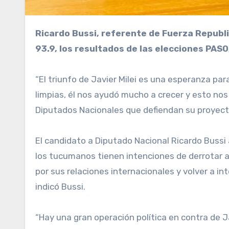
Ricardo Bussi, referente de Fuerza Republicana, Legislador y candidato a Diputado Nacional, analizó en Radio del Plata Tucumán, por la
93.9, los resultados de las elecciones PAS
“El triunfo de Javier Milei es una esperanza pa
limpias, él nos ayudó mucho a crecer y esto nos
Diputados Nacionales que defiendan su proyec
El candidato a Diputado Nacional Ricardo Bussi
los tucumanos tienen intenciones de derrotar al
por sus relaciones internacionales y volver a in
indicó Bussi.
“Hay una gran operación política en contra de Ja