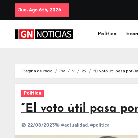
Jue. Ago 6th, 2026
Política
Eco
Página de inicio
PM
V
22
“El voto útil pasa por J
Politica
“El voto útil pasa po
22/08/2023
#actualidad
,
#politica