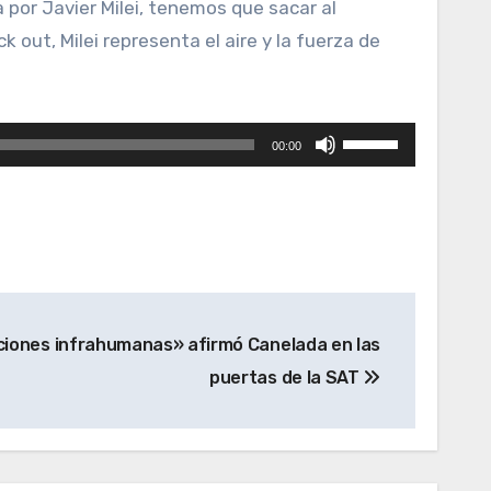
 por Javier Milei, tenemos que sacar al
 out, Milei representa el aire y la fuerza de
Utiliza
00:00
las
teclas
de
flecha
arriba/abajo
para
iciones infrahumanas» afirmó Canelada en las
aumentar
puertas de la SAT
o
disminuir
el