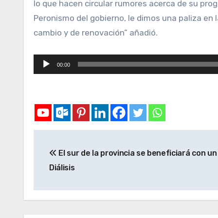
lo que hacen circular rumores acerca de su progr
Peronismo del gobierno, le dimos una paliza en l
cambio y de renovación” añadió.
Reproductor
00:00
de
audio
El sur de la provincia se beneficiará con u
Diálisis