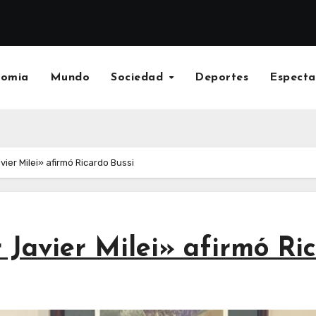
nomia
Mundo
Sociedad
Deportes
Especta
avier Milei» afirmó Ricardo Bussi
r Javier Milei» afirmó Ri