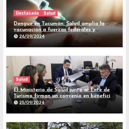
Destacada
Salud
Dengue en Tucumán: Salud amplía la
vacunación a fuerzas federales y
trabajadores de prensa
26/09/2024
Salud
El Ministerio de Salud junto al Ente de
Turismo firman un convenio en beneficio
de la comunidad
25/09/2024