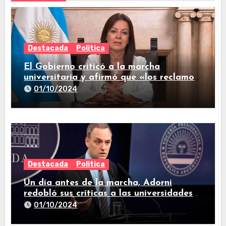
Destacada
Politica
El Gobierno criticó a la marcha
universitaria y afirmó que «los reclamos
están todos resueltos»
01/10/2024
Destacada
Politica
Un día antes de la marcha, Adorni
redobló sus críticas a las universidades
nacionales
01/10/2024