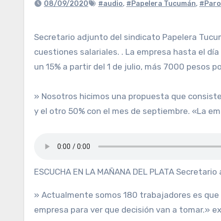
08/09/2020
#audio
,
#Papelera Tucumán
,
#Paro
Secretario adjunto del sindicato Papelera Tucuman, Lucas Lezcano explicó: «Estamos llevando a cabo un paro por 72 horas, el reclamo es por
cuestiones salariales. . La empresa hasta el d
un 15% a partir del 1 de julio, más 7000 pesos 
» Nosotros hicimos una propuesta que consist
y el otro 50% con el mes de septiembre. «La emp
ESCUCHA EN LA MAÑANA DEL PLATA Secretario a
» Actualmente somos 180 trabajadores es que 
empresa para ver que decisión van a tomar.» e