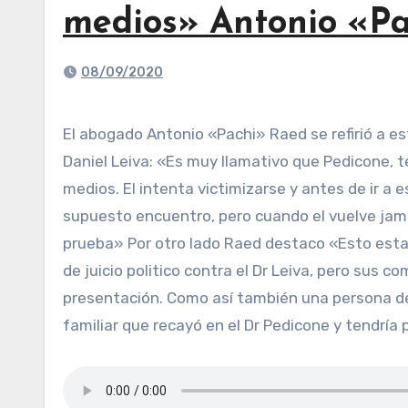
medios» Antonio «P
08/09/2020
El abogado Antonio «Pachi» Raed se refirió a estas serie de acusaciones entre el camarista Enrique Pedicone y el vocal de la Corte Suprema de Justicia
Daniel Leiva: «Es muy llamativo que Pedicone, te
medios. El intenta victimizarse y antes de ir a 
supuesto encuentro, pero cuando el vuelve ja
prueba» Por otro lado Raed destaco «Esto esta 
de juicio politico contra el Dr Leiva, pero sus 
presentación. Como así también una persona de
familiar que recayó en el Dr Pedicone y tendría