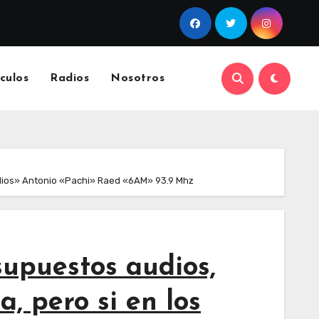
culos
Radios
Nosotros
 medios» Antonio «Pachi» Raed «6AM» 93.9 Mhz
supuestos audios,
a, pero si en los