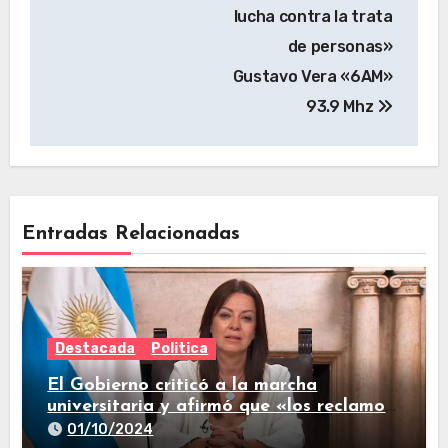
lucha contra la trata
de personas»
Gustavo Vera «6AM»
93.9 Mhz
Entradas Relacionadas
Destacada
Politica
El Gobierno criticó a la marcha
universitaria y afirmó que «los reclamos
están todos resueltos»
01/10/2024