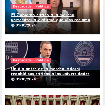
Destacada
Politica
El Gobierno criticó a la marcha
universitaria y afirmó que «los reclamos
están todos resueltos»
01/10/2024
Destacada
Politica
Un día antes de la marcha, Adorni
redobló sus críticas a las universidades
nacionales
01/10/2024