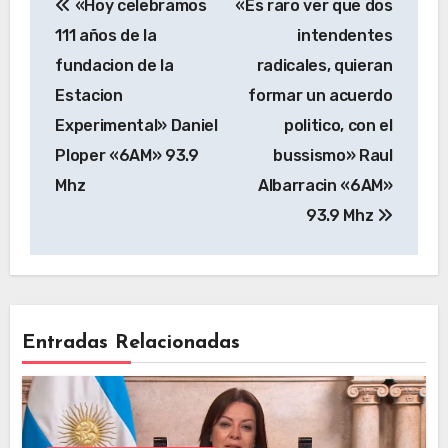
«Hoy celebramos
«Es raro ver que dos
111 años de la
intendentes
fundacion de la
radicales, quieran
Estacion
formar un acuerdo
Experimental» Daniel
politico, con el
Ploper «6AM» 93.9
bussismo» Raul
Mhz
Albarracin «6AM»
93.9 Mhz
Entradas Relacionadas