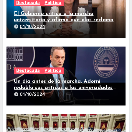
Destacada
Politica
El Gobierno criticó a la marcha
universitaria y afirmó que «los reclamos
están todos resueltos»
01/10/2024
Destacada
Politica
Un día antes de la marcha, Adorni
redobló sus críticas a las universidades
nacionales
01/10/2024