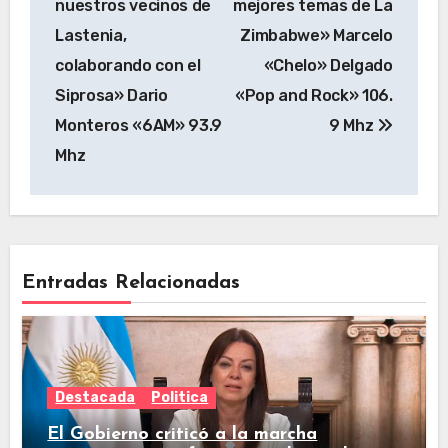
nuestros vecinos de
mejores temas de La
Lastenia,
Zimbabwe» Marcelo
colaborando con el
«Chelo» Delgado
Siprosa» Dario
«Pop and Rock» 106.
Monteros «6AM» 93.9
9 Mhz
Mhz
Entradas Relacionadas
Destacada
Politica
El Gobierno criticó a la marcha