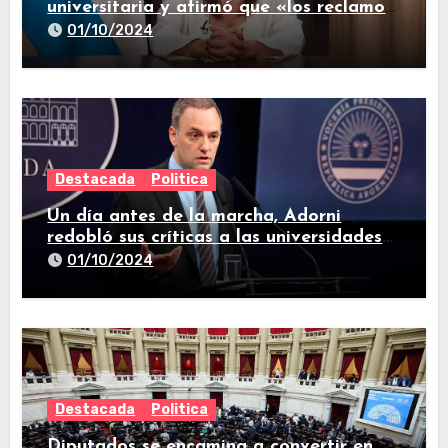
universitaria y afirmó que «los reclamos
están todos resueltos»
01/10/2024
Destacada
Politica
Un día antes de la marcha, Adorni
redobló sus críticas a las universidades
nacionales
01/10/2024
Destacada
Politica
Diputados se encamina a convertir en