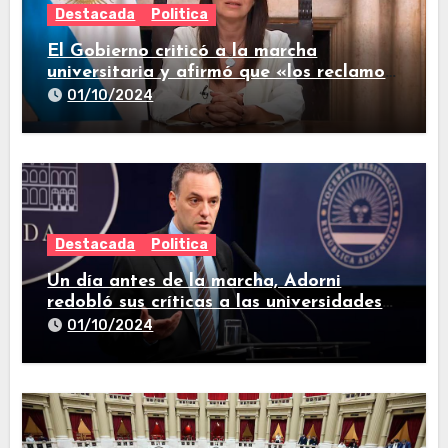
Destacada
Politica
El Gobierno criticó a la marcha
universitaria y afirmó que «los reclamos
están todos resueltos»
01/10/2024
Destacada
Politica
Un día antes de la marcha, Adorni
redobló sus críticas a las universidades
nacionales
01/10/2024