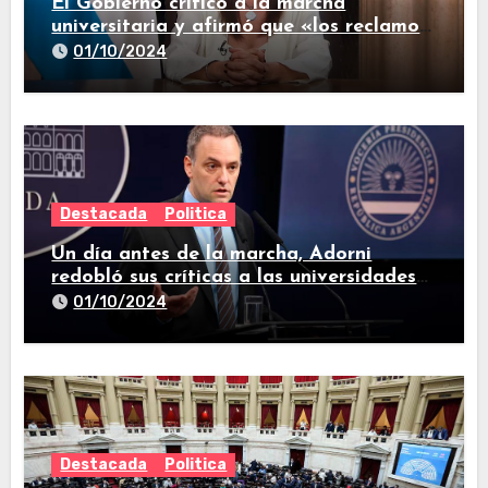
El Gobierno criticó a la marcha
universitaria y afirmó que «los reclamos
están todos resueltos»
01/10/2024
Destacada
Politica
Un día antes de la marcha, Adorni
redobló sus críticas a las universidades
nacionales
01/10/2024
Destacada
Politica