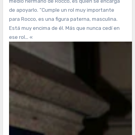
medio hermano de Rocco, es quien se encarga
de apoyarlo. “Cumple un rol muy importante
para Rocco, es una figura paterna, masculina.
Está muy encima de él. Más que nunca cedí en
ese rol… «