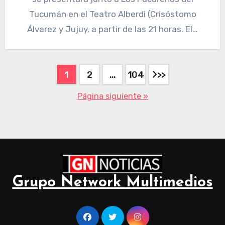
Tucumán en el Teatro Alberdi (Crisóstomo
Álvarez y Jujuy, a partir de las 21 horas. El…
1
2
…
104
Página siguiente »
Grupo Network Multimedios