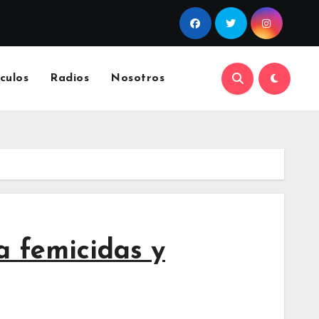
culos
Radios
Nosotros
a femicidas y