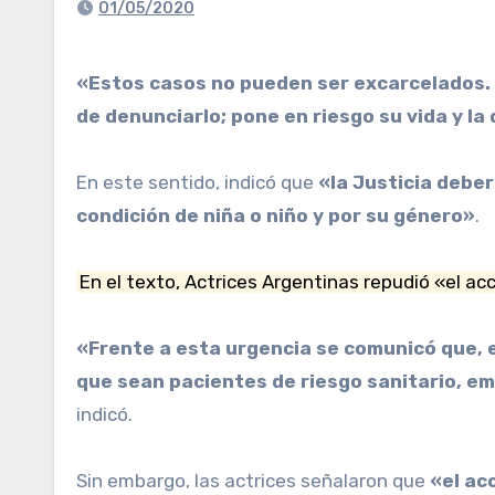
01/05/2020
«Estos casos no pueden ser excarcelados. Su prisión domiciliaria habilita una revictimización de quien ya se sometió al tortuoso proceso
de denunciarlo; pone en riesgo su vida y la
En este sentido, indicó que
«la Justicia deber
condición de niña o niño y por su género»
.
En el texto, Actrices Argentinas repudió «el acci
«Frente a esta urgencia se comunicó que, e
que sean pacientes de riesgo sanitario, e
indicó.
Sin embargo, las actrices señalaron que
«el ac