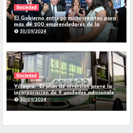
Sociedad
El Gobierno entregó microcréditos para
más de 200 emprendedores de la
provincia
30/09/2024
Sociedad
Villagra: “El plan de inversión prevé la
incorporación de 9 unidades adicionales
para 2025″
30/09/2024