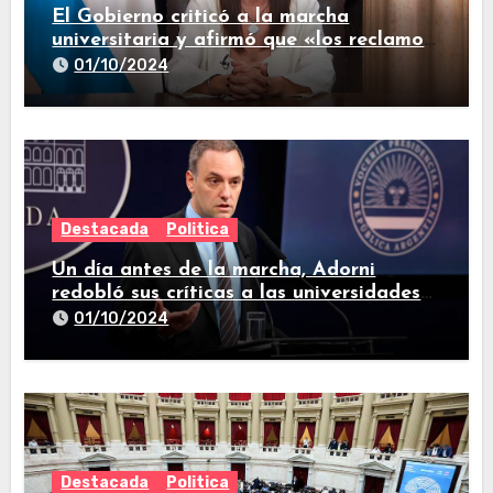
El Gobierno criticó a la marcha
universitaria y afirmó que «los reclamos
están todos resueltos»
01/10/2024
Destacada
Politica
Un día antes de la marcha, Adorni
redobló sus críticas a las universidades
nacionales
01/10/2024
Destacada
Politica