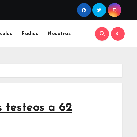
culos
Radios
Nosotros
 testeos a 62