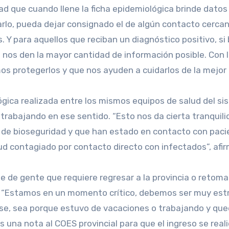
idad que cuando llene la ficha epidemiológica brinde dat
marlo, pueda dejar consignado el de algún contacto cerca
s. Y para aquellos que reciban un diagnóstico positivo, 
nos den la mayor cantidad de información posible. Con
mos protegerlos y que nos ayuden a cuidarlos de la mejor
ológica realizada entre los mismos equipos de salud del s
trabajando en ese sentido. “Esto nos da cierta tranquil
de bioseguridad y que han estado en contacto con pacie
d contagiado por contacto directo con infectados”, afi
de gente que requiere regresar a la provincia o retomar 
. “Estamos en un momento crítico, debemos ser muy estric
e, sea porque estuvo de vacaciones o trabajando y quedó
na nota al COES provincial para que el ingreso se realic