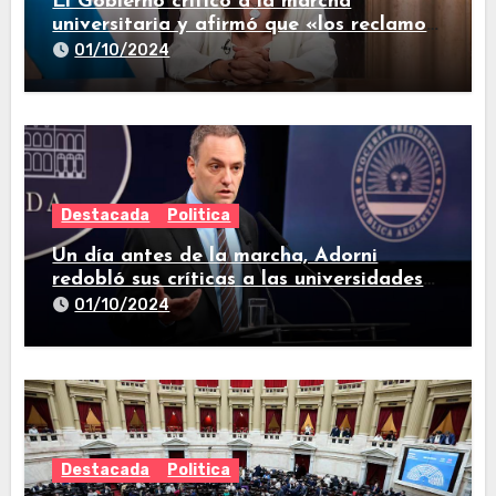
El Gobierno criticó a la marcha
universitaria y afirmó que «los reclamos
están todos resueltos»
01/10/2024
Destacada
Politica
Un día antes de la marcha, Adorni
redobló sus críticas a las universidades
nacionales
01/10/2024
Destacada
Politica