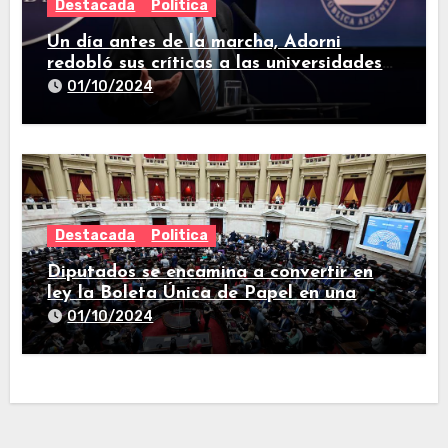
Destacada
Politica
Un día antes de la marcha, Adorni
redobló sus críticas a las universidades
nacionales
01/10/2024
Destacada
Politica
Diputados se encamina a convertir en
ley la Boleta Única de Papel en una
larga sesión
01/10/2024