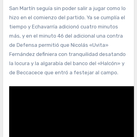
San Martín seguía sin poder salir a jugar como lo
hizo en el comienzo del partido. Ya se cumplía el
tiempo y Echavarría adicionó cuatro minutos
más, y en el minuto 46 del adicional una contra
de Defensa permitió que Nicolás «Uvita»
Fernández definiera con tranquilidad desatando
la locura y la algarabía del banco del «Halcón» y
de Beccacece que entró a festejar al campo.