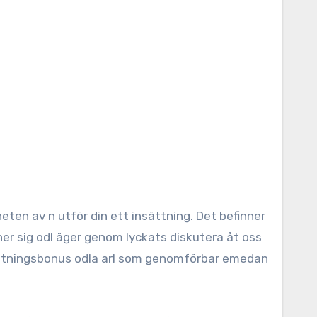
er sig odl äger genom lyckats diskutera åt oss
ättningsbonus odla arl som genomförbar emedan