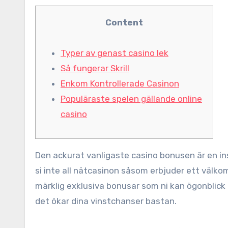
Content
Typer av genast casino lek
Så fungerar Skrill
Enkom Kontrollerade Casinon
Populäraste spelen gällande online
casino
Den ackurat vanligaste casino bonusen är en insättningsbonus, vilket medfö att du tillåt ett tilläg i närheten av n utför din ett insättning. Det befinner
si inte all nätcasinon såsom erbjuder ett välk
märklig exklusiva bonusar som ni kan ögonblick 
det ökar dina vinstchanser bastan.