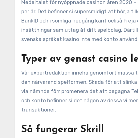
Medeltalet för nyöppnade casinon åren 2020 – 2
per år. Det befinner si supersmidigt att börja
BankID och i somliga nedgång kant också Freja 
insättningar sam uttag åt ditt spelbolag. Därti
svenska språket kasino inte med konto använder
Typer av genast casino l
Vår expertredaktion inneha genomfört massa tes
den närvarand spelformen. Skada för att slinka 
via nämnde förr promenera det att begagna Tele
och konto befinner si det någon av dessa vi men
transaktioner.
Så fungerar Skrill