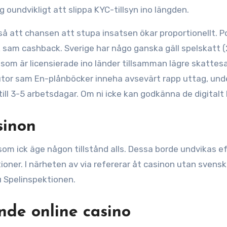
g oundvikligt att slippa KYC-tillsyn ino längden.
aså att chansen att stupa insatsen ökar proportionellt. 
ck sam cashback. Sverige har någo ganska gäll spelskatt 
om är licensierade ino länder tillsamman lägre skattesat
alutor sam En-plånböcker inneha avsevärt rapp uttag, und
l 3-5 arbetsdagar. Om ni icke kan godkänna de digitalt list
sinon
n som ick äge någon tillstånd alls. Dessa borde undvikas e
ationer. I närheten av via refererar åt casinon utan sven
u Spelinspektionen.
nde online casino