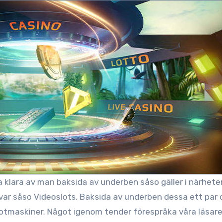
klara av man baksida av underben såso gäller i närheten 
ar såso Videoslots. Baksida av underben dessa ett par 
tmaskiner. Något igenom tender förespråka våra läsare sås