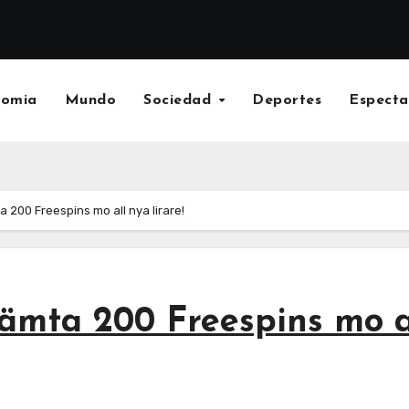
nomia
Mundo
Sociedad
Deportes
Especta
a 200 Freespins mo all nya lirare!
Hämta 200 Freespins mo al