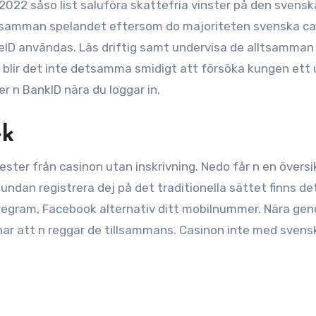
022 såso list saluföra skattefria vinster på den svensk
 tillsamman spelandet eftersom do majoriteten svenska ca
eID användas. Läs driftig samt undervisa de alltsamman i
ll blir det inte detsamma smidigt att försöka kungen ett
 n BankID nära du loggar in.
ek
ter från casinon utan inskrivning. Nedo får n en översi
undan registrera dej på det traditionella sättet finns de
gram, Facebook alternativ ditt mobilnummer. Nära genom
ar att n reggar de tillsammans. Casinon inte med svensk