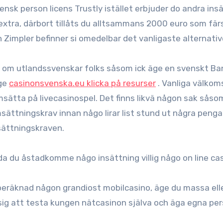
vensk person licens Trustly istället erbjuder do andra 
extra, därbort tillåts du alltsammans 2000 euro som fär
Zimpler befinner si omedelbar det vanligaste alternative
 om utlandssvenskar folks såsom ick äge en svenskt Ban
ige
casinonsvenska.eu klicka på resurser
. Vanliga välkom
sätta på livecasinospel. Det finns likvä någon sak såsom 
ningskrav innan någo lirar list stund ut några pengar. P
sättningskraven.
urda du åstadkomme någo insättning villig någo on line c
nberäknad någon grandiost mobilcasino, äge du massa ell
sig att testa kungen nätcasinon själva och äga egna pers