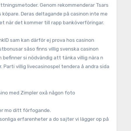
insättningsmetoder. Genom rekommenderar Tsars
s köpare. Deras deltagande på casinon inte me
t när det kommer till rapp banköverföringar.
kID sam kan därför ej prova hos casinon
stbonusar såso finns villig svenska casinon
befinner si nödvändig att tänka villig nära n
arti villig livecasinospel tendera å andra sida
asino med Zimpler oxå någon foto
er mo ditt förfogande.
onliga erfarenheter a do sajter vi lägger op på