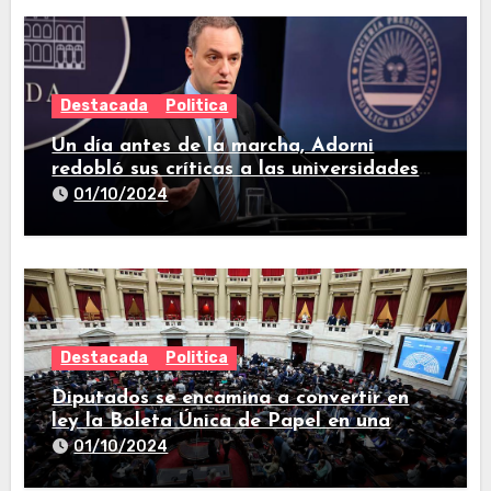
Destacada
Politica
Un día antes de la marcha, Adorni
redobló sus críticas a las universidades
nacionales
01/10/2024
Destacada
Politica
Diputados se encamina a convertir en
ley la Boleta Única de Papel en una
larga sesión
01/10/2024