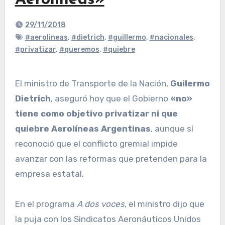
Aerolíneas»
29/11/2018
#aerolineas
,
#dietrich
,
#guillermo
,
#nacionales
,
#privatizar
,
#queremos
,
#quiebre
El ministro de Transporte de la Nación,
Guilermo
Dietrich
, aseguró hoy que el Gobierno
«no»
tiene como objetivo privatizar ni que
quiebre Aerolíneas Argentinas
, aunque sí
reconoció que el conflicto gremial impide
avanzar con las reformas que pretenden para la
empresa estatal.
En el programa
A dos voces
, el ministro dijo que
la puja con los Sindicatos Aeronáuticos Unidos