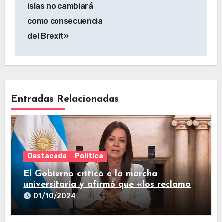
islas no cambiará
como consecuencia
del Brexit»
Entradas Relacionadas
Destacada
Politica
El Gobierno criticó a la marcha
universitaria y afirmó que «los reclamos
están todos resueltos»
01/10/2024