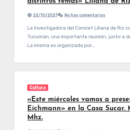
distintos temas» Liliana de R
22/10/2021
No hay comentarios
La investigadora del Conicet Liliana de Riz confirmo: «Este sábado vamos a realizar en
Tucumán, una importante reunión, junto a d
La misma es organizada por…
Cultura
«Este miércoles vamos a presen
Eichmann» en la Casa Sucar.
Mhz.