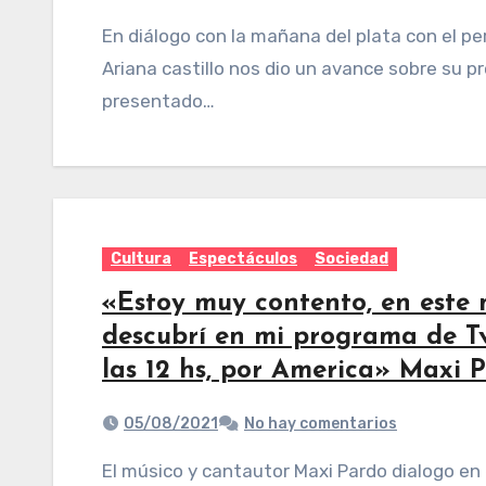
En diálogo con la mañana del plata con el periodista exequiel Rodriguez La voz de América
Ariana castillo nos dio un avance sobre su p
presentado…
Cultura
Espectáculos
Sociedad
«Estoy muy contento, en este 
descubrí en mi programa de T
las 12 hs, por America» Maxi
05/08/2021
No hay comentarios
El músico y cantautor Maxi Pardo dialogo en exclusivo para Tucuman, con Miguel Coronel en