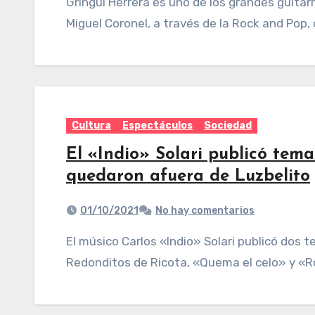
Gringui Herrera es uno de los grandes guitarristas del rock, y esta mañana en diálogo con
Miguel Coronel, a través de la Rock and Pop,
Cultura
Espectáculos
Sociedad
El «Indio» Solari publicó tem
quedaron afuera de Luzbelito
01/10/2021
No hay comentarios
El músico Carlos «Indio» Solari publicó dos temas inéditos de la banda Patricio Rey y sus
Redonditos de Ricota, «Quema el celo» y «R