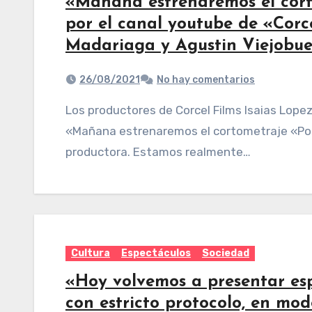
«Mañana estrenaremos el cort
por el canal youtube de «Corc
Madariaga y Agustin Viejobu
26/08/2021
No hay comentarios
Los productores de Corcel Films Isaias Lopez Madariaga y Agustin Viejobueno anticiparon:
«Mañana estrenaremos el cortometraje «Posd
productora. Estamos realmente…
Cultura
Espectáculos
Sociedad
«Hoy volvemos a presentar es
con estricto protocolo, en mod