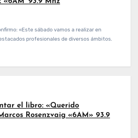
iz «6AM’ 93.9 Mhz
estacados profesionales de diversos ámbitos.
tar el libro: «Querido
 Marcos Rosenzvaig «6AM» 93.9