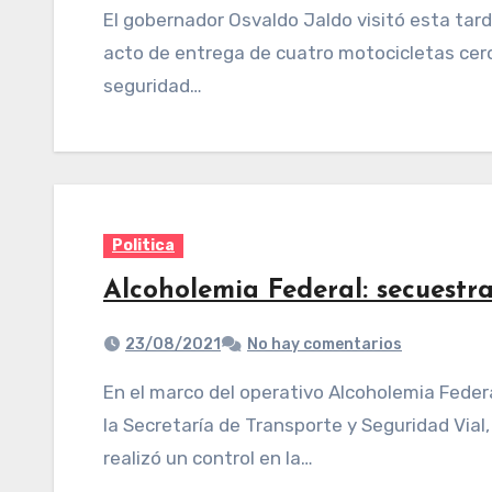
El gobernador Osvaldo Jaldo visitó esta tarde la comuna de San Pablo, donde encabezó el
acto de entrega de cuatro motocicletas cero
seguridad…
Politica
Alcoholemia Federal: secuestr
23/08/2021
No hay comentarios
En el marco del operativo Alcoholemia Federal, con controles vehiculares y de alcoholemia,
la Secretaría de Transporte y Seguridad Vial
realizó un control en la…