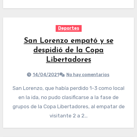
Deportes
San Lorenzo empató y se
despidió de la Copa
Libertadores
14/04/2021
No hay comentarios
San Lorenzo, que había perdido 1-3 como local
en la ida, no pudo clasificarse a la fase de
grupos de la Copa Libertadores, al empatar de
visitante 2 a 2…