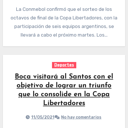
La Conmebol confirmó que el sorteo de los
octavos de final de la Copa Libertadores, con la
participación de seis equipos argentinos, se
llevará a cabo el próximo martes. Los…
Deportes
Boca visitará al Santos con el
objetivo de lograr un triunfo
que lo consolide en la Copa
Libertadores
11/05/2021
No hay comentarios