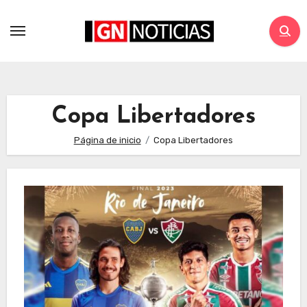
Copa Libertadores
Página de inicio
Copa Libertadores