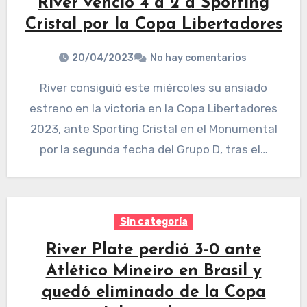
River venció 4 a 2 a Sporting
Cristal por la Copa Libertadores
20/04/2023
No hay comentarios
River consiguió este miércoles su ansiado
estreno en la victoria en la Copa Libertadores
2023, ante Sporting Cristal en el Monumental
por la segunda fecha del Grupo D, tras el…
Sin categoría
River Plate perdió 3-0 ante
Atlético Mineiro en Brasil y
quedó eliminado de la Copa