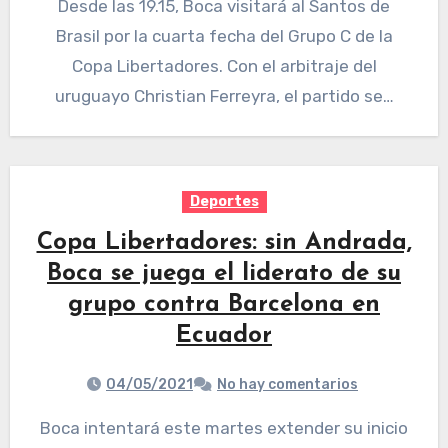
Desde las 19.15, Boca visitará al Santos de
Brasil por la cuarta fecha del Grupo C de la
Copa Libertadores. Con el arbitraje del
uruguayo Christian Ferreyra, el partido se…
Deportes
Copa Libertadores: sin Andrada,
Boca se juega el liderato de su
grupo contra Barcelona en
Ecuador
04/05/2021
No hay comentarios
Boca intentará este martes extender su inicio