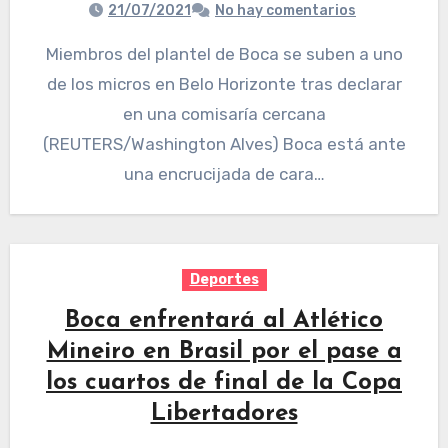
21/07/2021
No hay comentarios
Miembros del plantel de Boca se suben a uno
de los micros en Belo Horizonte tras declarar
en una comisaría cercana
(REUTERS/Washington Alves) Boca está ante
una encrucijada de cara…
Deportes
Boca enfrentará al Atlético
Mineiro en Brasil por el pase a
los cuartos de final de la Copa
Libertadores