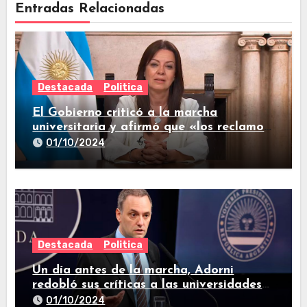
Entradas Relacionadas
Destacada
Politica
El Gobierno criticó a la marcha
universitaria y afirmó que «los reclamos
están todos resueltos»
01/10/2024
Destacada
Politica
Un día antes de la marcha, Adorni
redobló sus críticas a las universidades
nacionales
01/10/2024