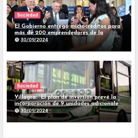
Sociedad
El Gobierno entregó microcréditos para
más de 200 emprendedores de la
provincia
30/09/2024
Sociedad
Villagra: “El plan de inversión prevé la
incorporación de 9 unidades adicionales
para 2025″
30/09/2024