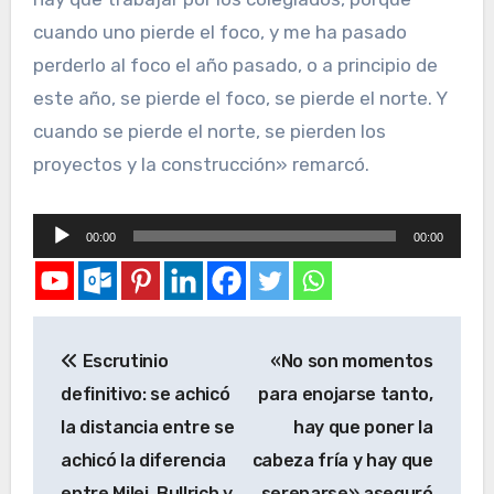
cuando uno pierde el foco, y me ha pasado
perderlo al foco el año pasado, o a principio de
este año, se pierde el foco, se pierde el norte. Y
cuando se pierde el norte, se pierden los
proyectos y la construcción» remarcó.
Reproductor
00:00
00:00
de
audio
Escrutinio
«No son momentos
definitivo: se achicó
para enojarse tanto,
la distancia entre se
hay que poner la
achicó la diferencia
cabeza fría y hay que
entre Milei, Bullrich y
serenarse» aseguró