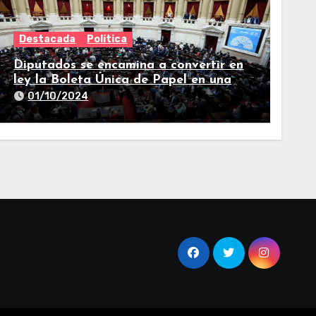
Destacada
Politica
Diputados se encamina a convertir en
ley la Boleta Única de Papel en una
larga sesión
01/10/2024