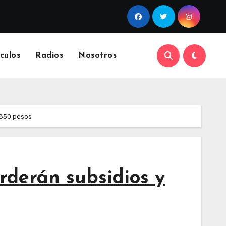
culos
Radios
Nosotros
 850 pesos
rderán subsidios y