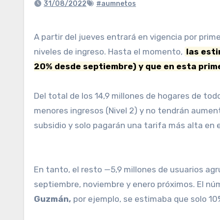
31/08/2022
#aumnetos
A partir del jueves entrará en vigencia por primera vez un esquema de segmentación de tarifas para los usuarios de electricidad de acuerdo a sus
niveles de ingreso. Hasta el momento,
las est
20% desde septiembre) y que en esta prim
Del total de los 14,9 millones de hogares de tod
menores ingresos (Nivel 2) y no tendrán aument
subsidio y solo pagarán una tarifa más alta en
En tanto, el resto —5,9 millones de usuarios ag
septiembre, noviembre y enero próximos. El núm
Guzmán,
por ejemplo, se estimaba que solo 10%