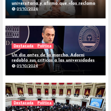
universitaria y afirmó que «los reclamos
están todos resueltos»
01/10/2024
Destacada
Politica
Un día antes de la marcha, Adorni
redobló sus críticas a las universidades
nacionales
01/10/2024
Destacada
Politica