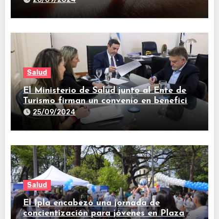
Salud
El Ministerio de Salud junto al Ente de
Turismo firman un convenio en beneficio
de la comunidad
25/09/2024
Salud
El Ipla encabezó una jornada de
concientización para jóvenes en Plaza