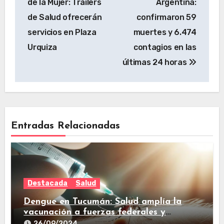
de la Mujer: Trailers
Argentina:
de Salud ofrecerán
confirmaron 59
servicios en Plaza
muertes y 6.474
Urquiza
contagios en las
últimas 24 horas
Entradas Relacionadas
Destacada
Salud
Dengue en Tucumán: Salud amplía la
vacunación a fuerzas federales y
trabajadores de prensa
26/09/2024