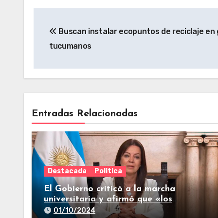
Buscan instalar ecopuntos de reciclaje en
tucumanos
Entradas Relacionadas
Destacada
Politica
El Gobierno criticó a la marcha
universitaria y afirmó que «los
reclamos están todos resueltos»
01/10/2024