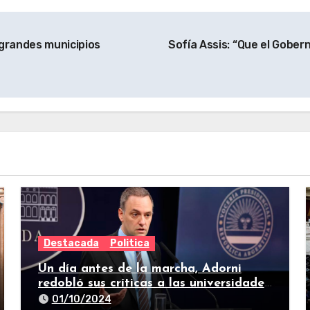
 grandes municipios
Sofía Assis: “Que el Gobern
Destacada
Politica
Un día antes de la marcha, Adorni
redobló sus críticas a las universidades
nacionales
01/10/2024