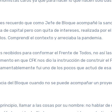
conomistas caros ya que para hacer lo que hacen sólo ba
les recuerdo que como Jefe de Bloque acompañé la sanci
 de capital pero con quita de intereses, realizada por e
os. Comprendí el contexto y arreciaba la pandemia.
ios recibidos para conformar el Frente de Todos, no así l
mento en que CFK nos dio la instrucción de construir el
 Lamentablemente fui uno de los pocos que actuó de esa
encia del Bloque cuando no se puede acompañar un proye
rincipio, llamar a las cosas por su nombre: no hablar d