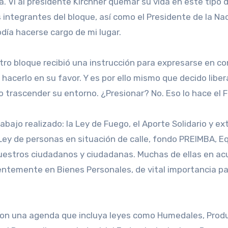
a. Vi al presidente Kirchner quemar su vida en este tipo d
os integrantes del bloque, así como el Presidente de la 
ía hacerse cargo de mi lugar.
o bloque recibió una instrucción para expresarse en cont
hacerlo en su favor. Y es por ello mismo que decido liber
 trascender su entorno. ¿Presionar? No. Eso lo hace el 
jo realizado: la Ley de Fuego, el Aporte Solidario y ext
, Ley de personas en situación de calle, fondo PREIMBA, 
estros ciudadanos y ciudadanas. Muchas de ellas en acu
entemente en Bienes Personales, de vital importancia par
 con una agenda que incluya leyes como Humedales, Prod