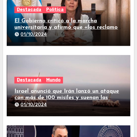
Destacada
Politica
El Gobierno criticó a la marcha
universitaria y afirmó que «los reclamos
están todos resueltos»
01/10/2024
Destacada
Mundo
Israel anunció que Irán lanzó un ataque
con más de 100 misiles y suenan las
sirenas en todo el país
01/10/2024