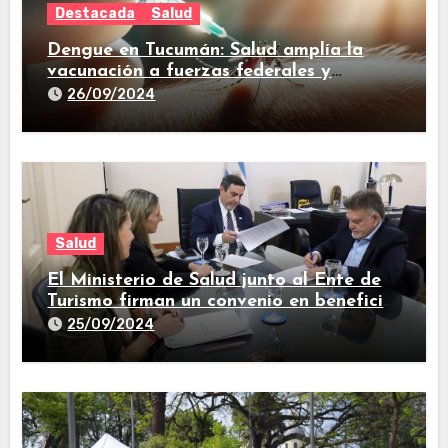
Destacada
Salud
Dengue en Tucumán: Salud amplía la
vacunación a fuerzas federales y
trabajadores de prensa
26/09/2024
Salud
El Ministerio de Salud junto al Ente de
Turismo firman un convenio en beneficio
de la comunidad
25/09/2024