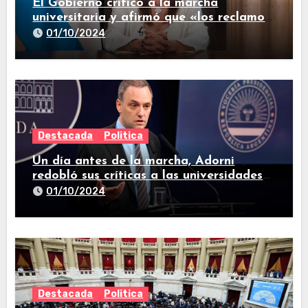
El Gobierno criticó a la marcha
universitaria y afirmó que «los reclamos
están todos resueltos»
01/10/2024
Destacada
Politica
Un día antes de la marcha, Adorni
redobló sus críticas a las universidades
nacionales
01/10/2024
Destacada
Politica