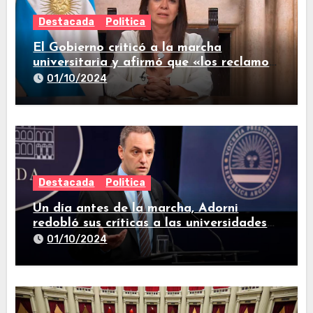
Destacada
Politica
El Gobierno criticó a la marcha
universitaria y afirmó que «los reclamos
están todos resueltos»
01/10/2024
Destacada
Politica
Un día antes de la marcha, Adorni
redobló sus críticas a las universidades
nacionales
01/10/2024