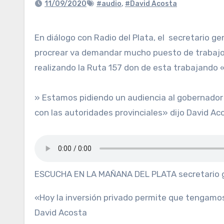
11/09/2020
#audio
,
#David Acosta
En diálogo con Radio del Plata, el secretario general de la Unión Obrera de la Construcción de la República Argentina (Uocra), David Acosta, expreso» El
procrear va demandar mucho puesto de trabajo
realizando la Ruta 157 don de esta trabajando «
» Estamos pidiendo un audiencia al gobernador 
con las autoridades provinciales» dijo David Ac
ESCUCHA EN LA MAÑANA DEL PLATA secretario g
«Hoy la inversión privado permite que tengamos
David Acosta