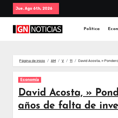
Jue. Ago 6th, 2026
Política
Eco
Página de inicio
AM
V
11
David Acosta, » Pondero 
Economía
David Acosta, » Ponde
años de falta de inve