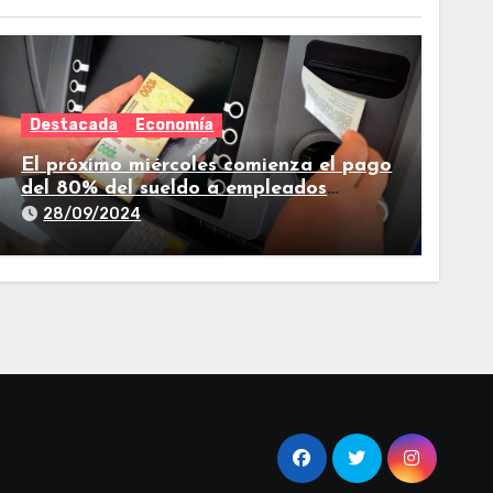
Destacada
Economía
El próximo miércoles comienza el pago
del 80% del sueldo a empleados
estatales de Tucumán
28/09/2024