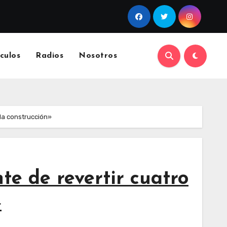
culos
Radios
Nosotros
 la construcción»
te de revertir cuatro
»