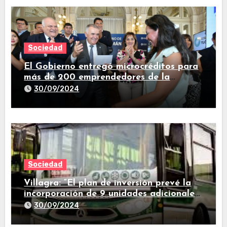
Sociedad
El Gobierno entregó microcréditos para
más de 200 emprendedores de la
provincia
30/09/2024
Sociedad
Villagra: “El plan de inversión prevé la
incorporación de 9 unidades adicionales
para 2025″
30/09/2024